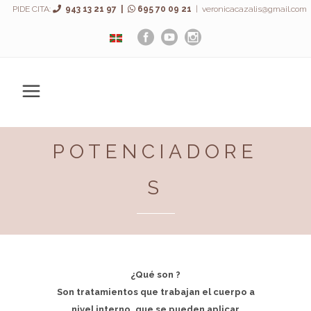
PIDE CITA:
943 13 21 97 |
695 70 09 21
|
veronicacazalis@gmail.com
POTENCIADORE
S
¿Qué son ?
Son tratamientos que trabajan el cuerpo a
nivel interno, que se pueden aplicar