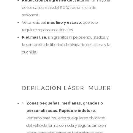
Reducción progresiva del vello
(en la mayoría
de los casos, más del 80 % tras un ciclo de
sesiones).
Vello residual
más fino y escaso
, que solo
requiere repasos ocasionales.
Piel más lisa
, sin granitos ni pelos enquistados, y
la sensación de libertad de olvidarte de la cera y la
cuchilla.
DEPILACIÓN LÁSER MUJER
Zonas pequeñas, medianas, grandes o
personalizadas. Rápido e indoloro.
Pensado para mujeres que quieren olvidarse
del vello de forma cómoda y segura, tanto en
zonas concretas como en tratamientos más