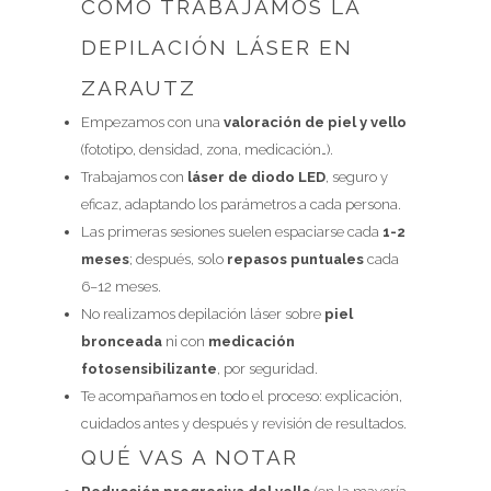
CÓMO TRABAJAMOS LA
DEPILACIÓN LÁSER EN
ZARAUTZ
Empezamos con una
valoración de piel y vello
(fototipo, densidad, zona, medicación…).
Trabajamos con
láser de diodo LED
, seguro y
eficaz, adaptando los parámetros a cada persona.
Las primeras sesiones suelen espaciarse cada
1-2
meses
; después, solo
repasos puntuales
cada
6–12 meses.
No realizamos depilación láser sobre
piel
bronceada
ni con
medicación
fotosensibilizante
, por seguridad.
Te acompañamos en todo el proceso: explicación,
cuidados antes y después y revisión de resultados.
QUÉ VAS A NOTAR