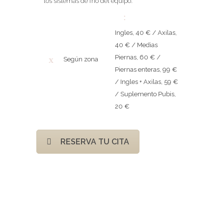
los sistemas de frío del equipo.
Ingles, 40 € / Axilas,
40 € / Medias
Piernas, 60 € /
Según zona
Piernas enteras, 99 €
/ Ingles + Axilas, 59 €
/ Suplemento Pubis,
20 €
RESERVA TU CITA