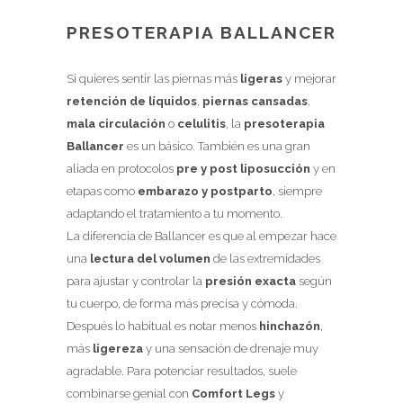
PRESOTERAPIA BALLANCER
Si quieres sentir las piernas más
ligeras
y mejorar
retención de líquidos
,
piernas cansadas
,
mala circulación
o
celulitis
, la
presoterapia
Ballancer
es un básico. También es una gran
aliada en protocolos
pre y post liposucción
y en
etapas como
embarazo y postparto
, siempre
adaptando el tratamiento a tu momento.
La diferencia de Ballancer es que al empezar hace
una
lectura del volumen
de las extremidades
para ajustar y controlar la
presión exacta
según
tu cuerpo, de forma más precisa y cómoda.
Después lo habitual es notar menos
hinchazón
,
más
ligereza
y una sensación de drenaje muy
agradable. Para potenciar resultados, suele
combinarse genial con
Comfort Legs
y