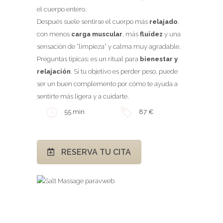
el cuerpo entero.
Después suele sentirse el cuerpo más
relajado
,
con menos
carga muscular
, más
fluidez
y una
sensación de “limpieza” y calma muy agradable.
Preguntas típicas: es un ritual para
bienestar y
relajación
. Si tu objetivo es perder peso, puede
ser un buen complemento por cómo te ayuda a
sentirte más ligera y a cuidarte.
55 min
87 €
RESERVA TU CITA