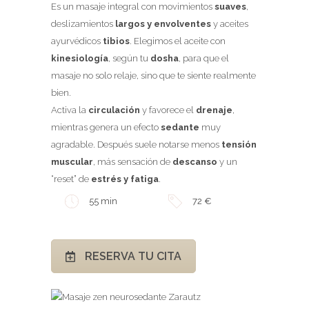
Es un masaje integral con movimientos
suaves
,
deslizamientos
largos y envolventes
y aceites
ayurvédicos
tibios
. Elegimos el aceite con
kinesiología
, según tu
dosha
, para que el
masaje no solo relaje, sino que te siente realmente
bien.
Activa la
circulación
y favorece el
drenaje
,
mientras genera un efecto
sedante
muy
agradable. Después suele notarse menos
tensión
muscular
, más sensación de
descanso
y un
“reset” de
estrés y fatiga
.
55 min
72 €
RESERVA TU CITA