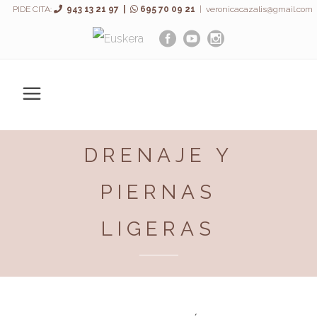
PIDE CITA:
943 13 21 97 |
695 70 09 21
|
veronicacazalis@gmail.com
DRENAJE Y
PIERNAS
LIGERAS