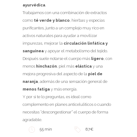
ayurvédica
.
Trabajamos con una combinación de extractos
como
té verde y blanco
, hierbas y especias
purificantes, junto a un complejo muy rico en
activos naturales para ayudar a movilizar
impurezas, mejorar la
circulación linfática y
sanguínea
y apoyar el metabolismo del tejido.
Después suele notarse el cuerpo más
ligero
, con
menos
hinchazón
, piel más
elástica
y una
mejora progresiva del aspecto de la
piel de
naranja
, además de una sensación general de
menos fatiga
y más energía.
Y por si te lo preguntas, es ideal como
complemento en planes anticelulíticos o cuando
necesitas “descongestionar” el cuerpo de forma
agradable.
55 min
87€