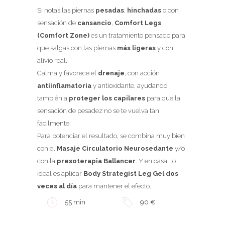
Si notas las piernas
pesadas
,
hinchadas
o con
sensación de
cansancio
,
Comfort Legs
(Comfort Zone)
es un tratamiento pensado para
que salgas con las piernas
más ligeras
y con
alivio real.
Calma y favorece el
drenaje
, con acción
antiinflamatoria
y antioxidante, ayudando
también a
proteger los capilares
para que la
sensación de pesadez no se te vuelva tan
fácilmente.
Para potenciar el resultado, se combina muy bien
con el
Masaje Circulatorio Neurosedante
y/o
con la
presoterapia Ballancer
. Y en casa, lo
ideal es aplicar
Body Strategist Leg Gel
dos
veces al día
para mantener el efecto.
55 min
90 €