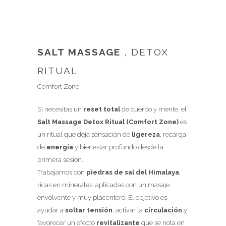
SALT MASSAGE
, DETOX
RITUAL
Comfort Zone
Si necesitas un
reset total
de cuerpo y mente, el
Salt Massage Detox Ritual (Comfort Zone)
es
un ritual que deja sensación de
ligereza
, recarga
de
energía
y bienestar profundo desde la
primera sesión.
Trabajamos con
piedras de sal del Himalaya
,
ricas en minerales, aplicadas con un masaje
envolvente y muy placentero. El objetivo es
ayudar a
soltar tensión
, activar la
circulación
y
favorecer un efecto
revitalizante
que se nota en