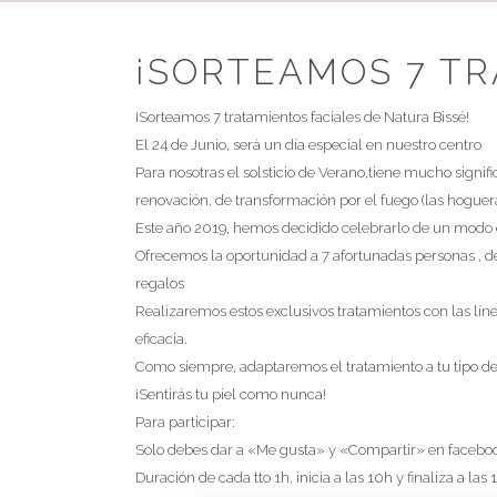
HORARIO:
¡SORTEAMOS 7 TR
De lunes a Viernes de 9 a 13 y de 15 a 20.
Horario de atención al público de 10 a 13 y de 16 a 20
¡Sorteamos 7 tratamientos faciales de Natura Bissé!
|
|
|
Cookies
Protección de datos
El 24 de Junio, será un día especial en nuestro centro
Aviso Legal
Términos y
Para nosotras el solsticio de Verano,tiene mucho signifi
condiciones
renovación, de transformación por el fuego (las hoguer
Este año 2019, hemos decidido celebrarlo de un modo 
Ofrecemos la oportunidad a 7 afortunadas personas , de 
¿
regalos
Realizaremos estos exclusivos tratamientos con las lí
eficacia.
Como siempre, adaptaremos el tratamiento a tu tipo de
¡Sentirás tu piel como nunca!
Para participar:
Solo debes dar a «Me gusta» y «Compartir» en facebook
Duración de cada tto 1h, inicia a las 10h y finaliza a las