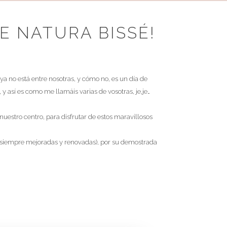
VERÓNICA CAZALIS
E NATURA BISSÉ!
Gipuzkoa kalea, 8 bajo • Zarautz
Síguenos en Redes Sociales
 ya no está entre nosotras, y cómo no, es un día de
 así es como me llamáis varias de vosotras, je,je…
uestro centro, para disfrutar de estos maravillosos
s?
e siempre mejoradas y renovadas), por su demostrada