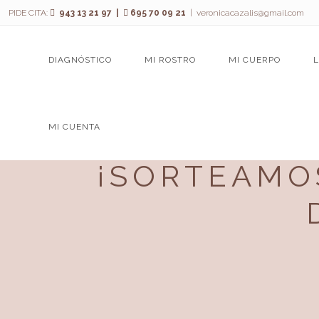
PIDE CITA:
943 13 21 97 |
695 70 09 21
|
veronicacazalis@gmail.com
DIAGNÓSTICO
MI ROSTRO
MI CUERPO
MI CUENTA
¡SORTEAMO