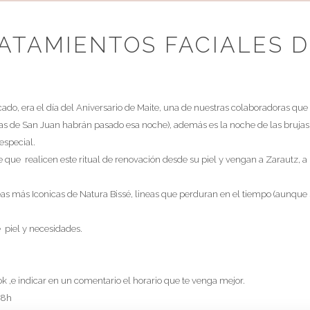
PIDE CITA:
ATAMIENTOS FACIALES D
943 13 21 97
695 70 09 21
info@veronicacazalis.com
cado, era el día del Aniversario de Maite, una de nuestras colaboradoras que
as de San Juan habrán pasado esa noche), además es la noche de las brujas, y
especial.
que realicen este ritual de renovación desde su piel y vengan a Zarautz, a n
Quieres estar al tanto de nuestras promocione
Apúntate a nuestra newsletter
neas más Iconicas de Natura Bissé, lineas que perduran en el tiempo (aunqu
 piel y necesidades.
Confirmo que he leído y acepto la
política de protección de datos
 ,e indicar en un comentario el horario que te venga mejor.
 18h