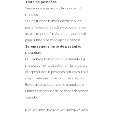
Tinte de pestañas
Sensación de espesor y largura, en 10
minutos.
Si algo luce de forma inmediata a las
pestañas es darles color y protagonismo,
así el ojo quedará más enmarcado. Ideal
para rubias o pestaña ajada o canosa.
Serum regenerante de pestañas
,
REALASH
Utilizado de forma contínua durante 2-3
meses, aumenta el volumen, la largura y
el espesor de tus pestañas naturales. Es el
mejor tratamiento de fondo, tanto si las
llevas naturales como si te maquillas o
utilizas extensiones de pestañas de vez en
cuando.
[/vc_column_text][/vc_column][/vc_row]