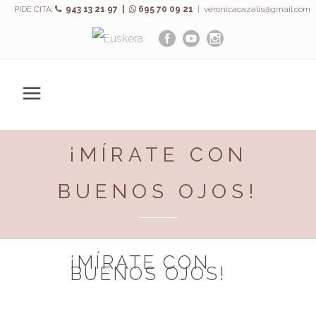
PIDE CITA:
943 13 21 97 |
695 70 09 21
|
veronicacazalis@gmail.com
¡MÍRATE CON
BUENOS OJOS!
¡MÍRATE CON
BUENOS OJOS!