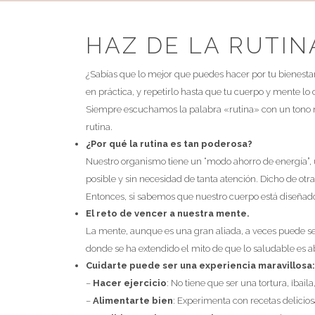
HAZ DE LA RUTI
¿Sabías que lo mejor que puedes hacer por tu bienestar 
en práctica, y repetirlo hasta que tu cuerpo y mente lo
Siempre escuchamos la palabra «rutina» con un tono ne
rutina.
HORARIO:
¿Por qué la rutina es tan poderosa?
De lunes a Viernes de 9 a 13 y de 15 a 20.
Nuestro organismo tiene un “modo ahorro de energía”, 
Horario de atención al público de 10 a 13 y de 16 a 20
posible y sin necesidad de tanta atención. Dicho de ot
|
|
|
Cookies
Protección de datos
Aviso Legal
Términos y
Entonces, si sabemos que nuestro cuerpo está diseñado 
El reto de vencer a nuestra mente.
condiciones
La mente, aunque es una gran aliada, a veces puede se
donde se ha extendido el mito de que lo saludable es ab
Cuidarte puede ser una experiencia maravillosa
¿
–
Hacer ejercicio
: No tiene que ser una tortura, ¡bai
–
Alimentarte bien
: Experimenta con recetas delicio