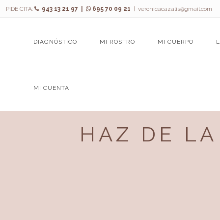
PIDE CITA:
943 13 21 97 |
695 70 09 21
|
veronicacazalis@gmail.com
DIAGNÓSTICO
MI ROSTRO
MI CUERPO
MI CUENTA
HAZ DE L