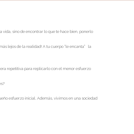
 vida, sino de encontrar lo que te hace bien, ponerlo
s lejos de la realidad! A tu cuerpo “le encanta” la
VERÓNICA CAZALIS
Gipuzkoa kalea, 8 bajo • Zarautz
a repetitiva para replicarlo con el menor esfuerzo
Síguenos en Redes Sociales
les?
ueño esfuerzo inicial. Además, vivimos en una sociedad
s?