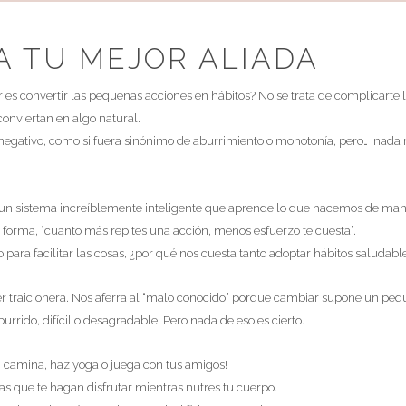
NA TU MEJOR ALIADA
es convertir las pequeñas acciones en hábitos? No se trata de complicarte la
 conviertan en algo natural.
gativo, como si fuera sinónimo de aburrimiento o monotonía, pero… ¡nada má
PIDE CITA:
943 13 21 97
un sistema increíblemente inteligente que aprende lo que hacemos de maner
695 70 09 21
ra forma, “cuanto más repites una acción, menos esfuerzo te cuesta”.
info@veronicacazalis.com
para facilitar las cosas, ¿por qué nos cuesta tanto adoptar hábitos saludab
r traicionera. Nos aferra al “malo conocido” porque cambiar supone un peq
urrido, difícil o desagradable. Pero nada de eso es cierto.
:
Quieres estar al tanto de nuestras promocione
la, camina, haz yoga o juega con tus amigos!
Apúntate a nuestra newsletter
sas que te hagan disfrutar mientras nutres tu cuerpo.