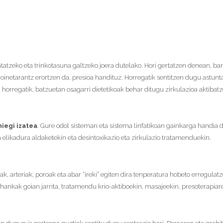
latatzeko eta trinkotasuna galtzeko joera dutelako. Hori gertatzen denean, ba
 oinetarantz erortzen da, presioa handituz. Horregatik sentitzen dugu astu
horregatik, batzuetan osagarri dietetikoak behar ditugu zirkulazioa aktibat
iegi izatea
. Gure odol sisteman eta sistema linfatikoan gainkarga handia 
elikadura aldaketekin eta desintoxikazio eta zirkulazio tratamenduekin.
, arteriak, poroak eta abar “ireki” egiten dira tenperatura hobeto erregulatz
hankak goian jarrita, tratamendu krio-aktiboekin, masajeekin, presoterapiare