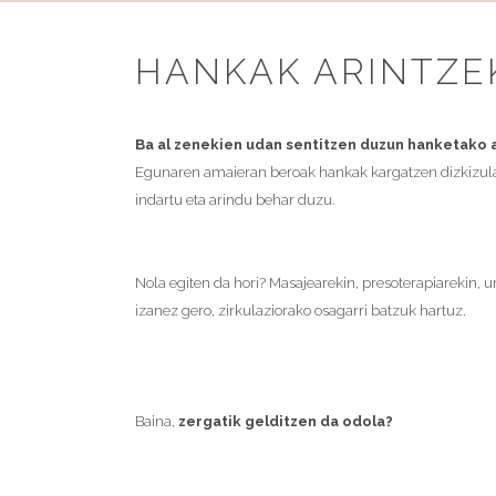
HANKAK ARINTZE
Ba al zenekien udan sentitzen duzun hanketako a
Egunaren amaieran beroak hankak kargatzen dizkizula 
indartu eta arindu behar duzu.
Nola egiten da hori? Masajearekin, presoterapiarekin, u
izanez gero, zirkulaziorako osagarri batzuk hartuz.
Baina,
zergatik gelditzen da odola?