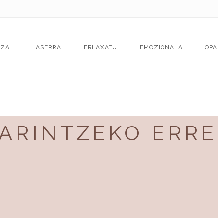
TZA
LASERRA
ERLAXATU
EMOZIONALA
OPA
ARINTZEKO ERR