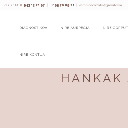
PIDE CITA:
943 13 21 97 |
695 70 09 21
|
veronicacazalis@gmail.com
DIAGNOSTIKOA
NIRE AURPEGIA
NIRE GORPU
NIRE KONTUA
HANKAK 