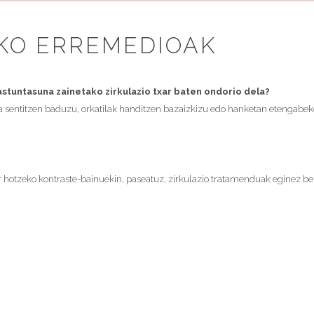
KO ERREMEDIOAK
stuntasuna zainetako zirkulazio txar baten ondorio dela?
sentitzen baduzu, orkatilak handitzen bazaizkizu edo hanketan etengabeko 
r hotzeko kontraste-bainuekin, paseatuz, zirkulazio tratamenduak eginez bend