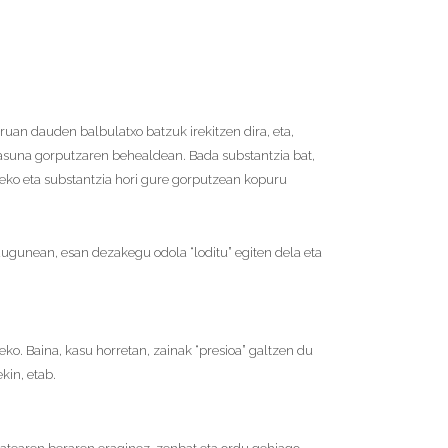
rruan dauden balbulatxo batzuk irekitzen dira, eta,
ntasuna gorputzaren behealdean. Bada substantzia bat,
zeko eta substantzia hori gure gorputzean kopuru
dugunean, esan dezakegu odola “loditu” egiten dela eta
eko. Baina, kasu horretan, zainak “presioa” galtzen du
kin, etab.