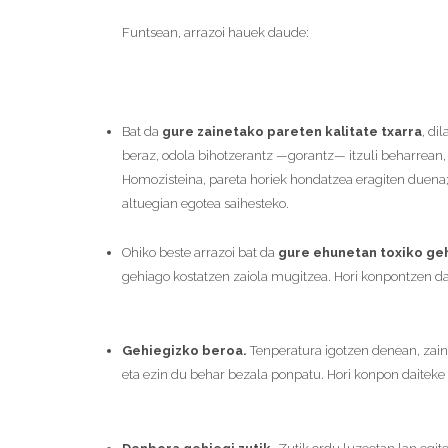
Funtsean, arrazoi hauek daude:
Bat da
gure zainetako pareten kalitate txarra
, di
beraz, odola bihotzerantz —gorantz— itzuli beharrean,
Homozisteina, pareta horiek hondatzea eragiten duena; 
altuegian egotea saihesteko.
Ohiko beste arrazoi bat da
gure ehunetan toxiko geh
gehiago kostatzen zaiola mugitzea. Hori konpontzen da 
Gehiegizko beroa.
Tenperatura igotzen denean, zainak
eta ezin du behar bezala ponpatu. Hori konpon daiteke 