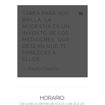
TAREA PARA HOY:
BRILLA. LA
MODESTIA ES UN
INVENTO DE LOS
MEDIOCRES, QUE
DESEAN QUE TE
PAREZCAS A
ELLOS
— Paulo Coelho
HORARIO:
De lunes a Viernes de 9 a 13 y de 15 a 20.