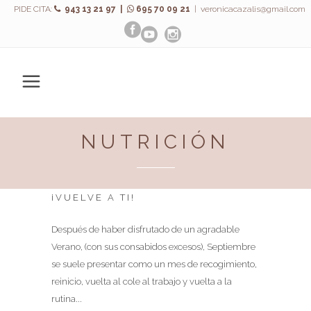
PIDE CITA:
943 13 21 97 |
695 70 09 21
|
veronicacazalis@gmail.com
NUTRICIÓN
¡VUELVE A TI!
Después de haber disfrutado de un agradable
Verano, (con sus consabidos excesos), Septiembre
se suele presentar como un mes de recogimiento,
reinicio, vuelta al cole al trabajo y vuelta a la
rutina...