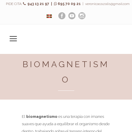
PIDE CITA:
943 13 21 97 |
695 70 09 21
|
veronicacazalis@gmail.com
BIOMAGNETISM
O
El
biomagnetismo
es una terapia con imanes
suaves que ayuda a equilibrar el organismo desde
dentro, trabajando sobre el terreno interno del