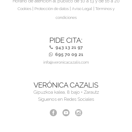
Horario de atención al público de 10 a 13 y de 16 a 20
|
|
|
Cookies
Protección de datos
Aviso Legal
Términos y
condiciones
PIDE CITA:
943 13 21 97
695 70 09 21
info@veronicacazalis.com
VERÓNICA CAZALIS
Gipuzkoa kalea, 8 bajo • Zarautz
Síguenos en Redes Sociales