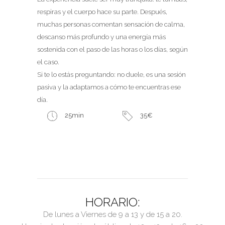
respiras y el cuerpo hace su parte. Después,
muchas personas comentan sensación de calma,
descanso más profundo y una energía más
sostenida con el paso de las horas o los días, según
el caso.
Si te lo estás preguntando: no duele, es una sesión
pasiva y la adaptamos a cómo te encuentras ese
día.
25min
35€
HORARIO:
De lunes a Viernes de 9 a 13 y de 15 a 20.