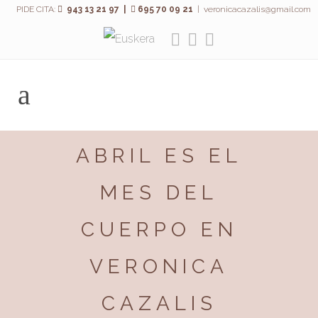
PIDE CITA:
943 13 21 97 |
695 70 09 21
|
veronicacazalis@gmail.com
ABRIL ES EL
MES DEL
CUERPO EN
VERONICA
CAZALIS