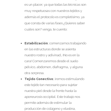
es un placer, ya que todas las técnicas son
muy respetuosas con nuestros tejidos y
además el protocolo es completísimo, ya
que consta de varias fases ¿Quieres saber
cuáles son? venga, te cuento:
Estabilización
; comenzamos trabajando
en las estructuras donde se asienta
nuestro rostro y adivinad… ¡No es en la
cara! Comenzaremos desde el suelo
pélvico, abdomen, diafragma… y alguna
otra sorpresa.
Tejido Conectivo
; iremos estimulando
este tejido tan necesario para sujetar
nuestra piel desde la frente hasta la
aponeurosis occipital. Este trabajo nos
permite además de estimular la
producción de colágeno y elastina,