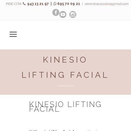
PIDE CITA:
943 13 21 97 |
695 70 09 21
|
veronicacazalis@gmail.com
KINESIO
LIFTING FACIAL
KINESIO LIFTING
FACIAL