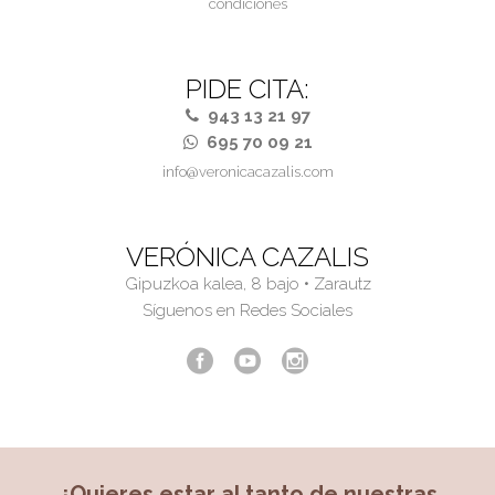
condiciones
PIDE CITA:
943 13 21 97
695 70 09 21
info@veronicacazalis.com
VERÓNICA CAZALIS
Gipuzkoa kalea, 8 bajo • Zarautz
Síguenos en Redes Sociales
¿Quieres estar al tanto de nuestras